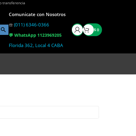
o transferencia
Comunicate con Nosotros
☎️
(011) 6346-0366
$
0
💬 WhatsApp 1123969205
Florida 362, Local 4 CABA