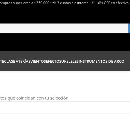
Compras superiores a $350.000 • 💳 3 cuotas sin interés • 💵 10% OFF en efectivo 
TECLAS
BATERÍAS
VIENTOS
EFECTOS
UKELELES
INSTRUMENTOS DE ARCO
os que coincidan con tu selección.