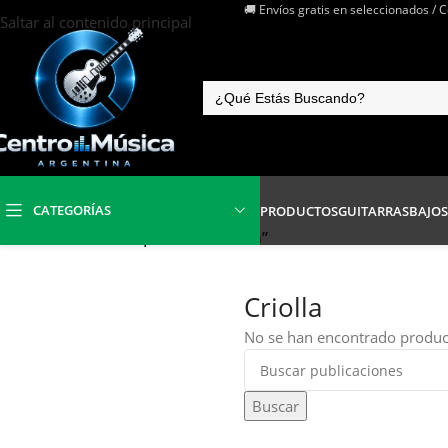
🚚 Envíos gratis en seleccionados / 
Saltar al contenido principal
CATEGORÍAS
PRODUCTOS
GUITARRAS
BAJOS
Inicio
/
Productos etiquetados “Criolla”
Criolla
No se han encontrado product
Buscar