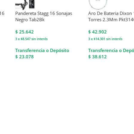
 16
Pandereta Stagg 16 Sonajas
Aro De Bateria Dixon 
Negro Tab2Bk
Torres 2.3Mm Pkt31
$
25.642
$
42.902
3 x $8.547
sin interés
3 x $14.301
sin interés
Transferencia o Depósito
Transferencia o Depó
$ 23.078
$ 38.612