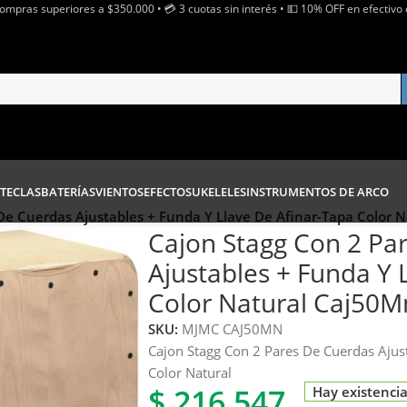
Compras superiores a $350.000 • 💳 3 cuotas sin interés • 💵 10% OFF en efectivo 
TECLAS
BATERÍAS
VIENTOS
EFECTOS
UKELELES
INSTRUMENTOS DE ARCO
De Cuerdas Ajustables + Funda Y Llave De Afinar-Tapa Color 
Cajon Stagg Con 2 Pa
Ajustables + Funda Y 
Color Natural Caj50M
SKU:
MJMC CAJ50MN
Cajon Stagg Con 2 Pares De Cuerdas Ajust
Color Natural
$
216.547
Hay existenci