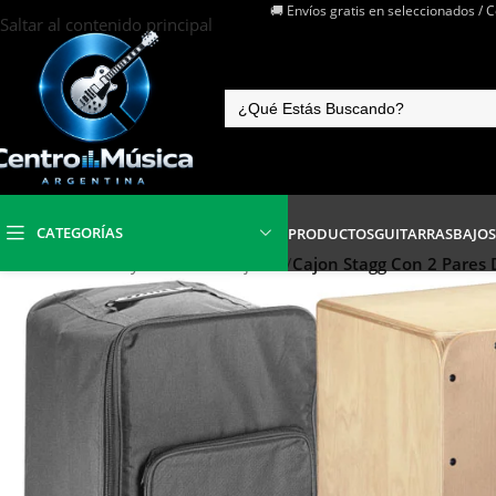
🚚 Envíos gratis en seleccionados / 
Saltar al contenido principal
CATEGORÍAS
PRODUCTOS
GUITARRAS
BAJOS
Inicio
/
Baterías y Percusión
/
Cajones
/
Cajon Stagg Con 2 Pares 