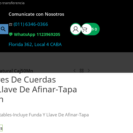
o transferencia
Comunicate con Nosotros
☎️
(011) 6346-0366
$
0
💬 WhatsApp 1123969205
Florida 362, Local 4 CABA
Natural Caj50Mn
res De Cuerdas
Llave De Afinar-Tapa
n
ables-Incluye Funda Y Llave De Afinar-Tapa
as