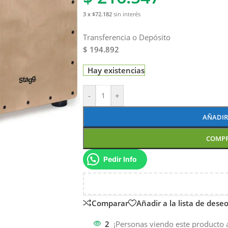
3 x $72.182
sin interés
Transferencia o Depósito
$ 194.892
Hay existencias
-
+
AÑADIR
COMP
Pedir Info
Comparar
Añadir a la lista de dese
2
¡Personas viendo este producto 