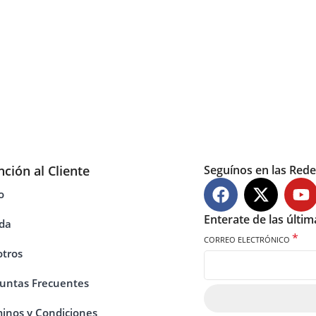
nción al Cliente
Seguínos en las Rede
o
Enterate de las últi
da
*
CORREO ELECTRÓNICO
tros
untas Frecuentes
inos y Condiciones