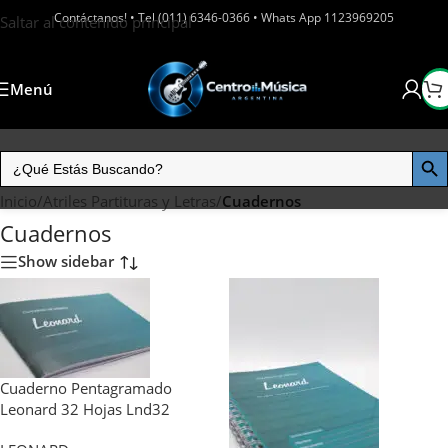
Contáctanos! • Tel (011) 6346-0366 • Whats App 1123969205
Saltar al contenido principal
Menú
Inicio
/
Atriles Partituras y Letras
/
Cuadernos
Cuadernos
Show sidebar
Cuaderno Pentagramado
Leonard 32 Hojas Lnd32