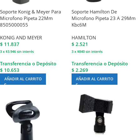
Soporte Konig & Meyer Para
Soporte Hamilton De
Microfono Pipeta 22Mm
Microfono Pipeta 23 A 29Mm
8505000055
Kbc6M
KONIG AND MEYER
HAMILTON
$
11.837
$
2.521
3 x $3.946
sin interés
3 x $840
sin interés
Transferencia o Depósito
Transferencia o Depósito
$ 10.653
$ 2.269
AÑADIR AL CARRITO
AÑADIR AL CARRITO