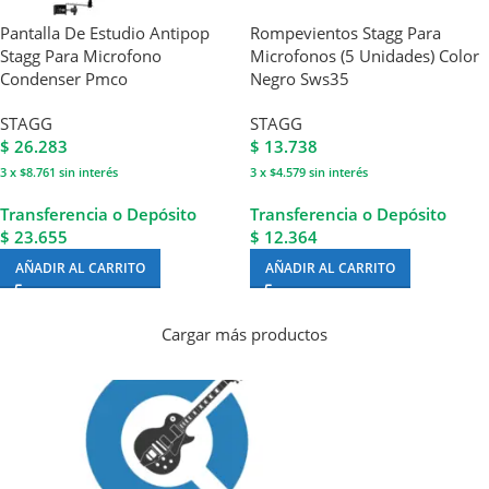
Pantalla De Estudio Antipop
Rompevientos Stagg Para
Stagg Para Microfono
Microfonos (5 Unidades) Color
Condenser Pmco
Negro Sws35
STAGG
STAGG
$
26.283
$
13.738
3 x $8.761
sin interés
3 x $4.579
sin interés
Transferencia o Depósito
Transferencia o Depósito
$ 23.655
$ 12.364
AÑADIR AL CARRITO
AÑADIR AL CARRITO
Cargar más productos