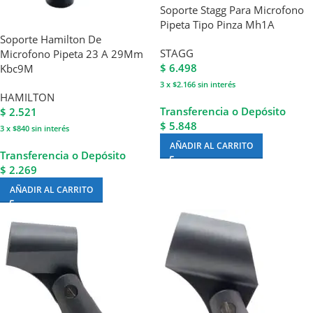
Soporte Stagg Para Microfono
Pipeta Tipo Pinza Mh1A
Soporte Hamilton De
STAGG
Microfono Pipeta 23 A 29Mm
$
6.498
Kbc9M
3 x $2.166
sin interés
HAMILTON
Transferencia o Depósito
$
2.521
$ 5.848
3 x $840
sin interés
AÑADIR AL CARRITO
Transferencia o Depósito
$ 2.269
AÑADIR AL CARRITO