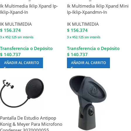
Ik Multimedia Iklip Xpand Ip-
Ik Multimedia Iklip Xpand Mini
Iklip-Xpand-In
Ip-Iklip-Xpandmn-In
IK MULTIMEDIA
IK MULTIMEDIA
$
156.374
$
156.374
3 x $52.125
sin interés
3 x $52.125
sin interés
Transferencia o Depósito
Transferencia o Depósito
$ 140.737
$ 140.737
AÑADIR AL CARRITO
AÑADIR AL CARRITO
Pantalla De Estudio Antipop
Konig & Meyer Para Microfono
Condenser 3070000055