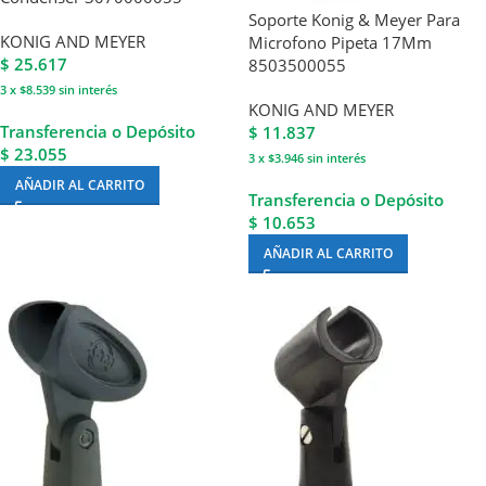
Soporte Konig & Meyer Para
KONIG AND MEYER
Microfono Pipeta 17Mm
$
25.617
8503500055
3 x $8.539
sin interés
KONIG AND MEYER
Transferencia o Depósito
$
11.837
$ 23.055
3 x $3.946
sin interés
AÑADIR AL CARRITO
Transferencia o Depósito
$ 10.653
AÑADIR AL CARRITO