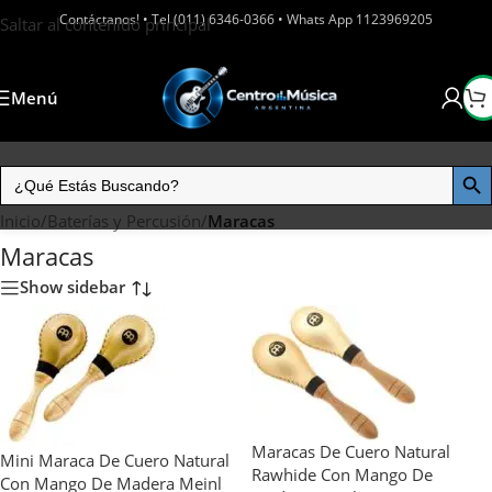
Contáctanos! • Tel (011) 6346-0366 • Whats App 1123969205
Saltar al contenido principal
Menú
Inicio
/
Baterías y Percusión
/
Maracas
Maracas
Show sidebar
Maracas De Cuero Natural
Mini Maraca De Cuero Natural
Rawhide Con Mango De
Con Mango De Madera Meinl