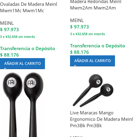
Madera Redondas Meinl
Ovaladas De Madera Meinl
Mwm2Am Mwm2Am
Mwm1Mc Mwm1Mc
MEINL
MEINL
$
97.973
$
97.973
3 x $32.658
sin interés
3 x $32.658
sin interés
Transferencia o Depósito
Transferencia o Depósito
$ 88.176
$ 88.176
AÑADIR AL CARRITO
AÑADIR AL CARRITO
Live Maracas Mango
Ergonomico De Madera Meinl
Pm3Bk Pm3Bk