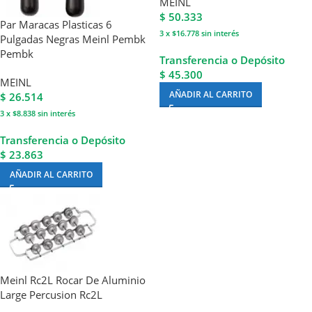
MEINL
$
50.333
Par Maracas Plasticas 6
3 x $16.778
sin interés
Pulgadas Negras Meinl Pembk
Pembk
Transferencia o Depósito
$ 45.300
MEINL
AÑADIR AL CARRITO
$
26.514
3 x $8.838
sin interés
Transferencia o Depósito
$ 23.863
AÑADIR AL CARRITO
Meinl Rc2L Rocar De Aluminio
Large Percusion Rc2L