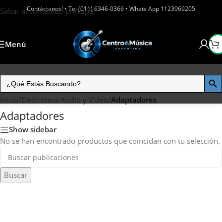
Contáctanos! • Tel (011) 6346-0366 • Whats App 1123969205
Saltar al contenido principal
Menú
Inicio
/
Electrónica Audio y Video
/
Adaptadores
Adaptadores
Show sidebar
No se han encontrado productos que coincidan con tu selección.
Buscar