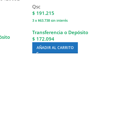
Qsc
$
191.215
3 x $63.738
sin interés
Transferencia o Depósito
ósito
$ 172.094
AÑADIR AL CARRITO