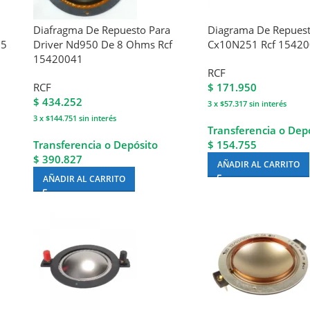
Diafragma De Repuesto Para
Diagrama De Repuest
65
Driver Nd950 De 8 Ohms Rcf
Cx10N251 Rcf 1542
15420041
RCF
RCF
$
171.950
$
434.252
3 x $57.317
sin interés
3 x $144.751
sin interés
Transferencia o Dep
Transferencia o Depósito
$ 154.755
$ 390.827
AÑADIR AL CARRITO
AÑADIR AL CARRITO