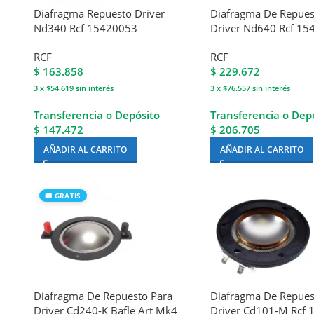
Diafragma Repuesto Driver
Diafragma De Repues
Nd340 Rcf 15420053
Driver Nd640 Rcf 1
RCF
RCF
$
163.858
$
229.672
3 x $54.619
sin interés
3 x $76.557
sin interés
Transferencia o Depósito
Transferencia o Dep
$ 147.472
$ 206.705
AÑADIR AL CARRITO
AÑADIR AL CARRITO
🚚 GRATIS
Diafragma De Repuesto Para
Diafragma De Repues
Driver Cd240-K Bafle Art Mk4
Driver Cd101-M Rcf