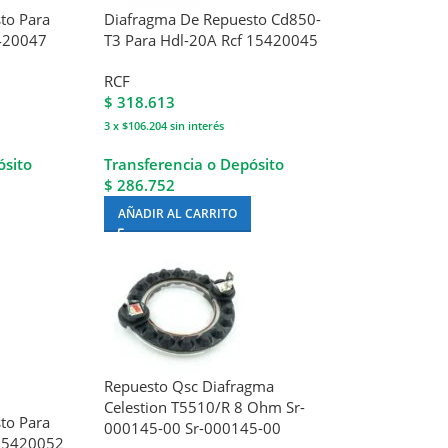
to Para
Diafragma De Repuesto Cd850-
5420047
T3 Para Hdl-20A Rcf 15420045
RCF
$
318.613
3 x $106.204
sin interés
ósito
Transferencia o Depósito
$ 286.752
AÑADIR AL CARRITO
Repuesto Qsc Diafragma
Celestion T5510/R 8 Ohm Sr-
to Para
000145-00 Sr-000145-00
 15420052