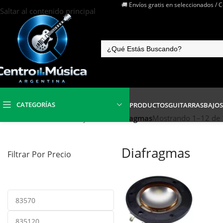
🚚 Envíos gratis en seleccionados / 
Saltar al contenido principal
CATEGORÍAS
PRODUCTOS
GUITARRAS
BAJOS
Inicio
/
Electrónica Audio y Video
/
Diafragmas
Mostrando 1–12 de 
Diafragmas
Filtrar Por Precio