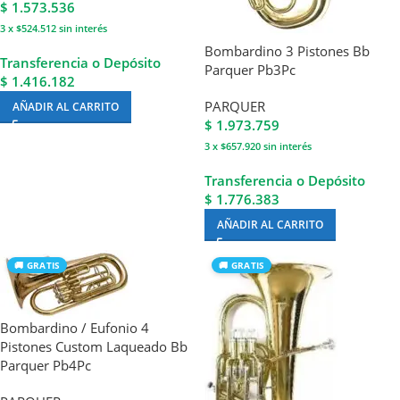
$
1.573.536
3 x $524.512
sin interés
Bombardino 3 Pistones Bb
Transferencia o Depósito
Parquer Pb3Pc
$ 1.416.182
PARQUER
AÑADIR AL CARRITO
$
1.973.759
3 x $657.920
sin interés
Transferencia o Depósito
$ 1.776.383
AÑADIR AL CARRITO
🚚 GRATIS
🚚 GRATIS
Bombardino / Eufonio 4
Pistones Custom Laqueado Bb
Parquer Pb4Pc