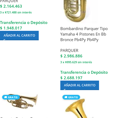
PARQUER
$
2.164.463
3 x $721.488
sin interés
Transferencia o Depósito
$ 1.948.017
Bombardino Parquer Tipo
Yamaha 4 Pistones En Bb
AÑADIR AL CARRITO
Bronce Pb4Py Pb4Py
PARQUER
$
2.986.886
3 x $995.629
sin interés
Transferencia o Depósito
$ 2.688.197
AÑADIR AL CARRITO
🚚 GRATIS
🚚 GRATIS