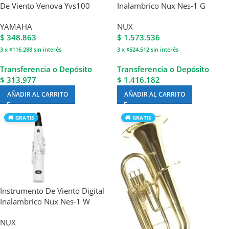
De Viento Venova Yvs100
Inalambrico Nux Nes-1 G
YAMAHA
NUX
$
348.863
$
1.573.536
3 x $116.288
sin interés
3 x $524.512
sin interés
Transferencia o Depósito
Transferencia o Depósito
$ 313.977
$ 1.416.182
AÑADIR AL CARRITO
AÑADIR AL CARRITO
🚚 GRATIS
🚚 GRATIS
Instrumento De Viento Digital
Inalambrico Nux Nes-1 W
NUX