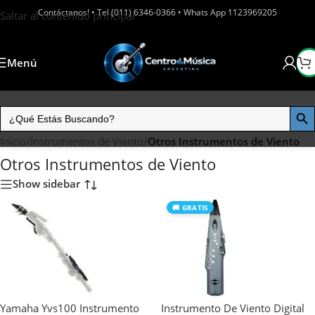
Contáctanos! • Tel (011) 6346-0366 • Whats App 1123969205
Saltar al contenido principal
Menú
Inicio
/
Instrumentos de Viento
/
Otros Instrumentos de Viento
Otros Instrumentos de Viento
Show sidebar
🚚 GRATIS
Yamaha Yvs100 Instrumento
Instrumento De Viento Digital