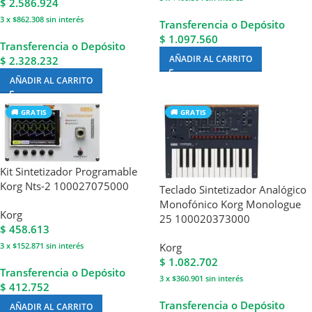
$
2.586.924
3 x $862.308
sin interés
Transferencia o Depósito
$ 1.097.560
Transferencia o Depósito
AÑADIR AL CARRITO
$ 2.328.232
AÑADIR AL CARRITO
🚚 GRATIS
🚚 GRATIS
Kit Sintetizador Programable
Korg Nts-2 100027075000
Teclado Sintetizador Analógico
Monofónico Korg Monologue
Korg
25 100020373000
$
458.613
3 x $152.871
sin interés
Korg
$
1.082.702
Transferencia o Depósito
3 x $360.901
sin interés
$ 412.752
Transferencia o Depósito
AÑADIR AL CARRITO