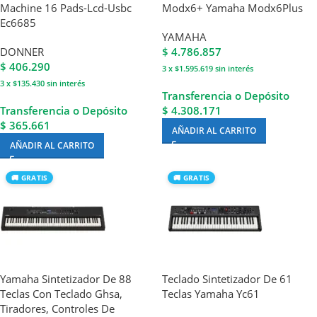
Machine 16 Pads-Lcd-Usbc
Modx6+ Yamaha Modx6Plus
Ec6685
YAMAHA
DONNER
$
4.786.857
$
406.290
3 x $1.595.619
sin interés
3 x $135.430
sin interés
Transferencia o Depósito
Transferencia o Depósito
$ 4.308.171
$ 365.661
AÑADIR AL CARRITO
AÑADIR AL CARRITO
🚚 GRATIS
🚚 GRATIS
Yamaha Sintetizador De 88
Teclado Sintetizador De 61
Teclas Con Teclado Ghsa,
Teclas Yamaha Yc61
Tiradores, Controles De