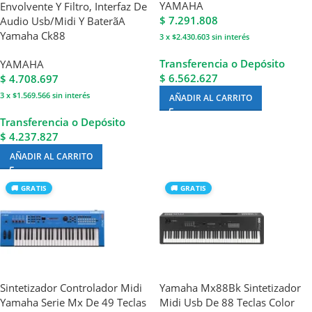
YAMAHA
Envolvente Y Filtro, Interfaz De
$
7.291.808
Audio Usb/Midi Y Baterã­A
Yamaha Ck88
3 x $2.430.603
sin interés
Transferencia o Depósito
YAMAHA
$ 6.562.627
$
4.708.697
3 x $1.569.566
sin interés
AÑADIR AL CARRITO
Transferencia o Depósito
$ 4.237.827
AÑADIR AL CARRITO
🚚 GRATIS
🚚 GRATIS
Sintetizador Controlador Midi
Yamaha Mx88Bk Sintetizador
Yamaha Serie Mx De 49 Teclas
Midi Usb De 88 Teclas Color