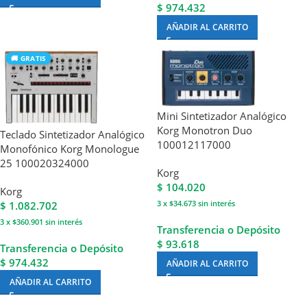
$ 974.432
AÑADIR AL CARRITO
🚚 GRATIS
Mini Sintetizador Analógico
Korg Monotron Duo
Teclado Sintetizador Analógico
100012117000
Monofónico Korg Monologue
25 100020324000
Korg
$
104.020
Korg
3 x $34.673
sin interés
$
1.082.702
3 x $360.901
sin interés
Transferencia o Depósito
$ 93.618
Transferencia o Depósito
$ 974.432
AÑADIR AL CARRITO
AÑADIR AL CARRITO