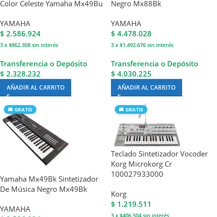
Color Celeste Yamaha Mx49Bu
Negro Mx88Bk
YAMAHA
YAMAHA
$
2.586.924
$
4.478.028
3 x $862.308
sin interés
3 x $1.492.676
sin interés
Transferencia o Depósito
Transferencia o Depósito
$ 2.328.232
$ 4.030.225
AÑADIR AL CARRITO
AÑADIR AL CARRITO
🚚 GRATIS
🚚 GRATIS
Teclado Sintetizador Vocoder
Korg Microkorg Cr
100027933000
Yamaha Mx49Bk Sintetizador
De Música Negro Mx49Bk
Korg
$
1.219.511
YAMAHA
3 x $406.504
sin interés