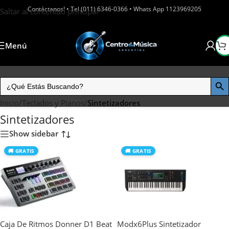
Contáctanos! • Tel (011) 6346-0366 • Whats App 1123969205
Saltar al contenido principal
Menú
Inicio
/
Teclados y Pianos
/
Sintetizadores
Sintetizadores
Show sidebar
🚚 GRATIS
🚚 GRATIS
Caja De Ritmos Donner D1 Beat
Modx6Plus Sintetizador