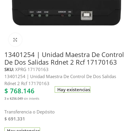
Haga clic para ampliar
13401254 | Unidad Maestra De Control
De Dos Salidas Rdnet 2 Rcf 17170163
SKU:
XPRG 17170163
13401254 | Unidad Maestra De Control De Dos Salidas
Rdnet 2 Rcf 17170163
$
768.146
Hay existencias
3 x $256.049
sin interés
Transferencia o Depósito
$ 691.331
Hay existencias