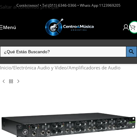
Contáctanos! • Tel (011) 6346-0366 • Whats App 1123969205
Saltar al contenido principal
Menú
Inicio
/
Electrónica Audio y Video
/
Amplificadores de Audio