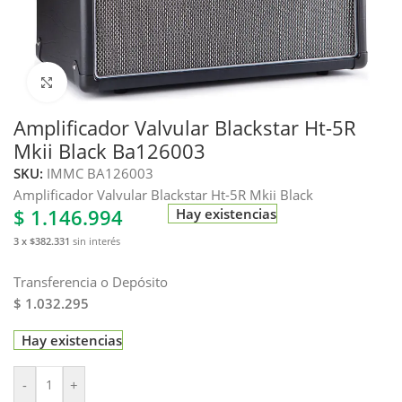
Haga clic para ampliar
Amplificador Valvular Blackstar Ht-5R
Mkii Black Ba126003
SKU:
IMMC BA126003
Amplificador Valvular Blackstar Ht-5R Mkii Black
$
1.146.994
Hay existencias
3 x $382.331
sin interés
Transferencia o Depósito
$ 1.032.295
Hay existencias
-
+