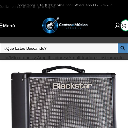
Contáctanos! • Tel (011) 6346-0366 • Whats App 1123969205
Saltar al contenido principal
Menú
nicio
/
Micrófonos y Amplificadores
/
Amplificadores Instrumento