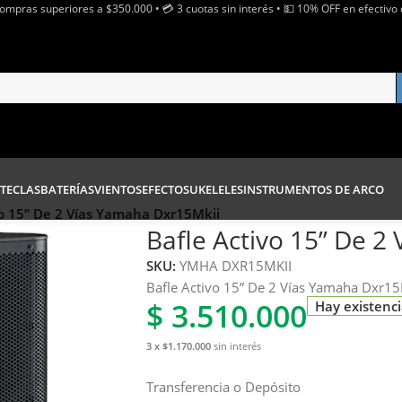
Compras superiores a $350.000 • 💳 3 cuotas sin interés • 💵 10% OFF en efectivo 
TECLAS
BATERÍAS
VIENTOS
EFECTOS
UKELELES
INSTRUMENTOS DE ARCO
vo 15” De 2 Vías Yamaha Dxr15Mkii
Bafle Activo 15” De 2
SKU:
YMHA DXR15MKII
Bafle Activo 15” De 2 Vías Yamaha Dxr15
$
3.510.000
Hay existenc
3 x $1.170.000
sin interés
Transferencia o Depósito