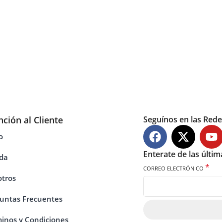
nción al Cliente
Seguínos en las Rede
o
Enterate de las últi
da
*
CORREO ELECTRÓNICO
tros
untas Frecuentes
inos y Condiciones