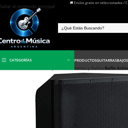
🚚 Envíos gratis en seleccionados / 
Saltar al contenido principal
CATEGORÍAS
PRODUCTOS
GUITARRAS
BAJOS
Inicio
/
Electrónica Audio y Video
/
Parlantes y Bafles
/
Bafle Acti