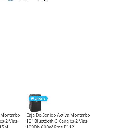
🚚 GRATIS
a Montarbo
Caja De Sonido Activa Montarbo
es-2 Vias-
12″ Bluetooth-3 Canales-2 Vias-
115M
129Db-600W Rms B112