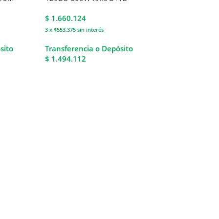
$
1.660.124
3 x $553.375
sin interés
sito
Transferencia o Depósito
$ 1.494.112