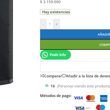
$ 3.159.000
Hay existencias
-
+
AÑADIR
COMP
Pedir Info
Comparar
Añadir a la lista de dese
16
¡Personas viendo este producto
Métodos de pago: