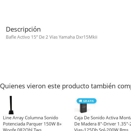
Descripción
Bafle Activo 15” De 2 Vías Yamaha Dxr15Mkii
Quienes vieron este producto también com
🚚 GRATIS
Line Array Columna Sonido
Caja De Sonido Activa Mont
Potenciada Parquer 150W 8»
De Madera 8″-Driver 1.35″-
Woofe 082Qbl Tws
Vias-125Db Spl-200W Rms