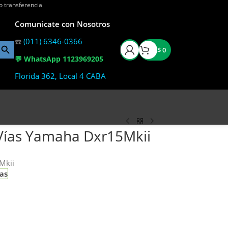
o transferencia
Comunicate con Nosotros
☎️
(011) 6346-0366
$
0
💬 WhatsApp 1123969205
Florida 362, Local 4 CABA
 Vías Yamaha Dxr15Mkii
Mkii
ias