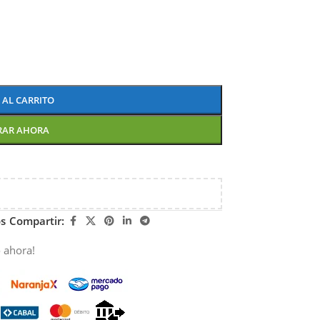
 AL CARRITO
RAR AHORA
os
Compartir:
 ahora!