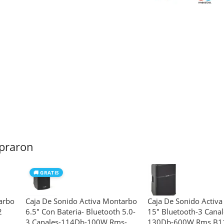
praron
🚚 GRATIS
arbo
Caja De Sonido Activa Montarbo
Caja De Sonido Activ
2
6.5″ Con Bateria- Bluetooth 5.0-
15″ Bluetooth-3 Canal
3 Canales-114Db-100W Rms-
130Db-600W Rms B