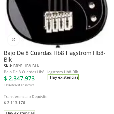
Haga clic para ampliar
Bajo De 8 Cuerdas Hb8 Hagstrom Hb8-
Blk
SKU:
BRYR HB8-BLK
Bajo De 8 Cuerdas Hb8 Hagstrom Hb8-Blk
$
2.347.973
Hay existencias
3 x $782.658
sin interés
Transferencia o Depósito
$ 2.113.176
Hay existencias