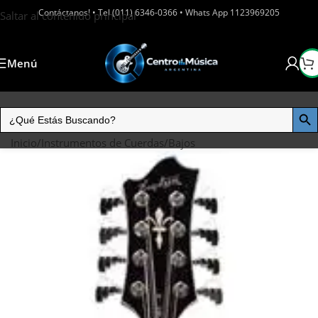
Contáctanos! • Tel (011) 6346-0366 • Whats App 1123969205
Saltar al contenido principal
Menú
Inicio
/
Instrumentos de Cuerdas
/
Bajos