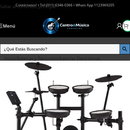
Contáctanos! • Tel (011) 6346-0366 • Whats App 1123969205
Saltar al contenido principal
Menú
Inicio
/
Baterías y Percusión
/
Baterías Electrónicas