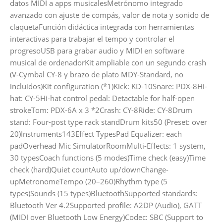
datos MIDI a apps musicalesMetrónomo integrado
avanzado con ajuste de compás, valor de nota y sonido de
claquetaFunción didáctica integrada con herramientas
interactivas para trabajar el tempo y controlar el
progresoUSB para grabar audio y MIDI en software
musical de ordenadorKit ampliable con un segundo crash
(V-Cymbal CY-8 y brazo de plato MDY-Standard, no
incluidos)Kit configuration (*1)Kick: KD-10Snare: PDX-8Hi-
hat: CY-5Hi-hat control pedal: Detactable for half-open
strokeTom: PDX-6A x 3 *2Crash: CY-8Ride: CY-8Drum
stand: Four-post type rack standDrum kits50 (Preset: over
20)Instruments143Effect TypesPad Equalizer: each
padOverhead Mic SimulatorRoomMulti-Effects: 1 system,
30 typesCoach functions (5 modes)Time check (easy)Time
check (hard)Quiet countAuto up/downChange-
upMetronomeTempo (20–260)Rhythm type (5
types)Sounds (15 types)BluetoothSupported standards:
Bluetooth Ver 4.2Supported profile: A2DP (Audio), GATT
(MIDI over Bluetooth Low Energy)Codec: SBC (Support to