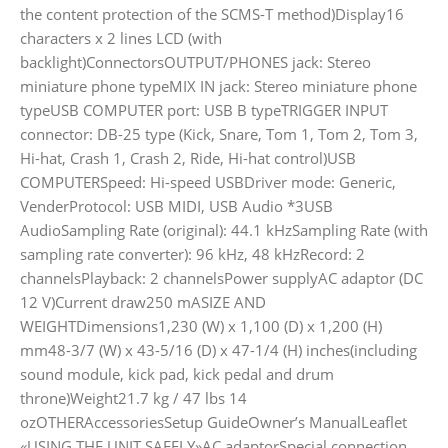
the content protection of the SCMS-T method)Display16
characters x 2 lines LCD (with
backlight)ConnectorsOUTPUT/PHONES jack: Stereo
miniature phone typeMIX IN jack: Stereo miniature phone
typeUSB COMPUTER port: USB B typeTRIGGER INPUT
connector: DB-25 type (Kick, Snare, Tom 1, Tom 2, Tom 3,
Hi-hat, Crash 1, Crash 2, Ride, Hi-hat control)USB
COMPUTERSpeed: Hi-speed USBDriver mode: Generic,
VenderProtocol: USB MIDI, USB Audio *3USB
AudioSampling Rate (original): 44.1 kHzSampling Rate (with
sampling rate converter): 96 kHz, 48 kHzRecord: 2
channelsPlayback: 2 channelsPower supplyAC adaptor (DC
12 V)Current draw250 mASIZE AND
WEIGHTDimensions1,230 (W) x 1,100 (D) x 1,200 (H)
mm48-3/7 (W) x 43-5/16 (D) x 47-1/4 (H) inches(including
sound module, kick pad, kick pedal and drum
throne)Weight21.7 kg / 47 lbs 14
ozOTHERAccessoriesSetup GuideOwner’s ManualLeaflet
«USING THE UNIT SAFELY»AC adaptorSpecial connection