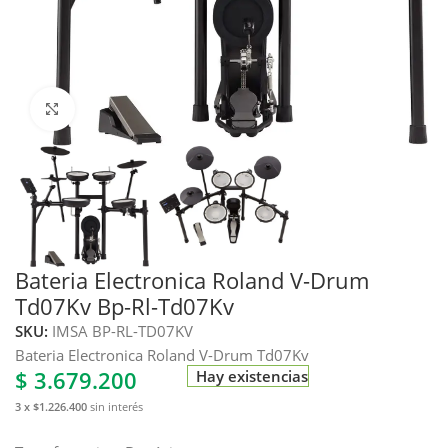
Haga clic para ampliar
Bateria Electronica Roland V-Drum
Td07Kv Bp-Rl-Td07Kv
SKU:
IMSA BP-RL-TD07KV
Bateria Electronica Roland V-Drum Td07Kv
$
3.679.200
Hay existencias
3 x $1.226.400
sin interés