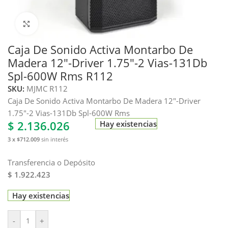
Haga clic para ampliar
Caja De Sonido Activa Montarbo De
Madera 12″-Driver 1.75″-2 Vias-131Db
Spl-600W Rms R112
SKU:
MJMC R112
Caja De Sonido Activa Montarbo De Madera 12″-Driver
1.75″-2 Vias-131Db Spl-600W Rms
$
2.136.026
Hay existencias
3 x $712.009
sin interés
Transferencia o Depósito
$ 1.922.423
Hay existencias
-
+