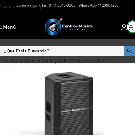
Contáctanos! • Tel (011) 6346-0366 • Whats App 1123969205
Saltar al contenido principal
Menú
Inicio
/
Electrónica Audio y Video
/
Parlantes y Bafles