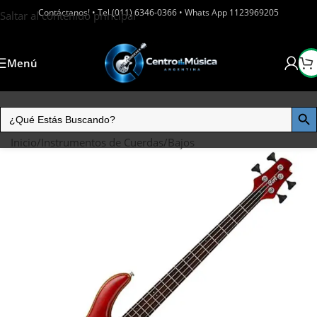
Contáctanos! • Tel (011) 6346-0366 • Whats App 1123969205
Saltar al contenido principal
Menú
Inicio
/
Instrumentos de Cuerdas
/
Bajos