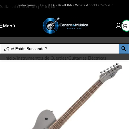
Contáctanos! • Tel (011) 6346-0366 • Whats App 1123969205
Saltar al contenido principal
Menú
Inicio
/
Instrumentos de Cuerdas
/
Guitarras Eléctricas