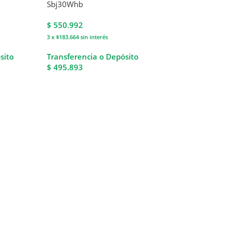
Sbj30Whb
$
550.992
3 x $183.664
sin interés
sito
Transferencia o Depósito
$ 495.893