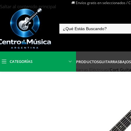
🚚 Envíos gratis en seleccionados / 
Saltar al contenido principal
CATEGORÍAS
PRODUCTOS
GUITARRAS
BAJOS
Inicio
/
Instrumentos de Cuerdas
/
Guitarras Eléctricas
/
Cort Guita