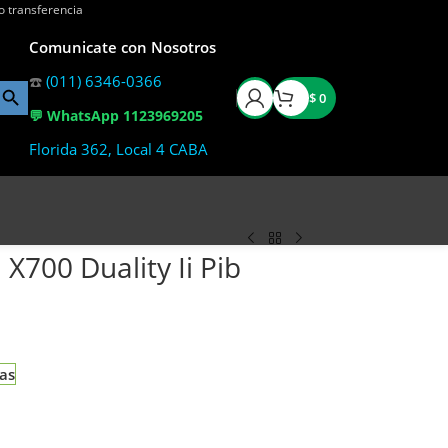
o transferencia
Comunicate con Nosotros
☎️
(011) 6346-0366
$
0
💬 WhatsApp 1123969205
Florida 362, Local 4 CABA
 X700 Duality Ii Pib
ias