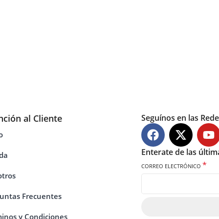
nción al Cliente
Seguínos en las Rede
o
Enterate de las últi
da
*
CORREO ELECTRÓNICO
tros
untas Frecuentes
inos y Condiciones