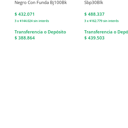
Negro Con Funda Bj100Bk
Sbp30Blk
$
432.071
$
488.337
3 x $144.024
sin interés
3 x $162.779
sin interés
Transferencia o Depósito
Transferencia o Depó
$ 388.864
$ 439.503