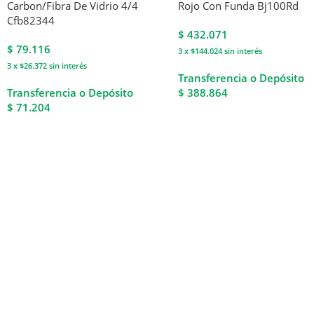
Carbon/Fibra De Vidrio 4/4
Rojo Con Funda Bj100Rd
Cfb82344
$
432.071
$
79.116
3 x $144.024
sin interés
3 x $26.372
sin interés
Transferencia o Depósito
Transferencia o Depósito
$ 388.864
$ 71.204