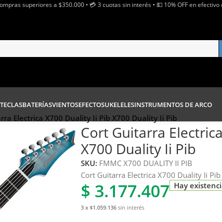
Compras superiores a $350.000 • 💳 3 cuotas sin interés • 💵 10% OFF en efectivo 
TECLAS
BATERÍAS
VIENTOS
EFECTOS
UKELELES
INSTRUMENTOS DE ARCO
rra Electrica X700 Duality Ii Pib X700 Duality Ii Pib
Cort Guitarra Electrica
X700 Duality Ii Pib
SKU:
FMMC X700 DUALITY II PIB
Cort Guitarra Electrica X700 Duality Ii Pib
$
3.177.407
Hay existenc
3 x $1.059.136
sin interés