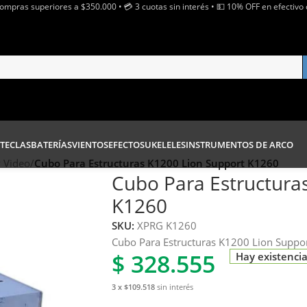
Compras superiores a $350.000 • 💳 3 cuotas sin interés • 💵 10% OFF en efectivo 
TECLAS
BATERÍAS
VIENTOS
EFECTOS
UKELELES
INSTRUMENTOS DE ARCO
y Video
/
Cubo Para Estructuras K1200 Lion Support K1260
Cubo Para Estructura
K1260
SKU:
XPRG K1260
Cubo Para Estructuras K1200 Lion Suppo
$
328.555
Hay existenci
3 x $109.518
sin interés