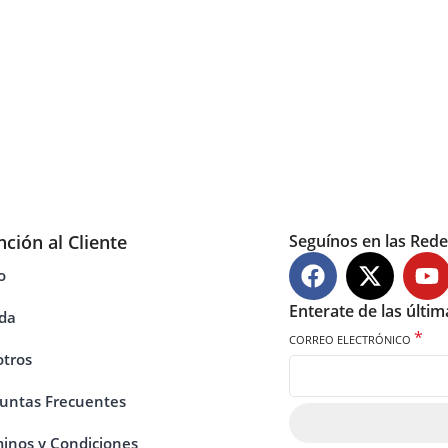
nción al Cliente
Seguínos en las Rede
o
Enterate de las últi
da
*
CORREO ELECTRÓNICO
tros
untas Frecuentes
inos y Condiciones