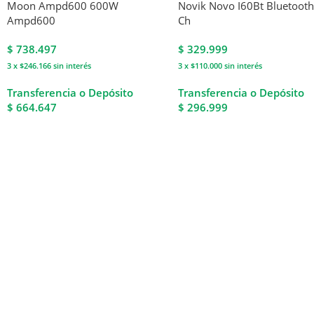
Moon Ampd600 600W
Novik Novo I60Bt Bluetooth
Ampd600
Ch
$
738.497
$
329.999
3 x $246.166
sin interés
3 x $110.000
sin interés
Transferencia o Depósito
Transferencia o Depósito
$ 664.647
$ 296.999