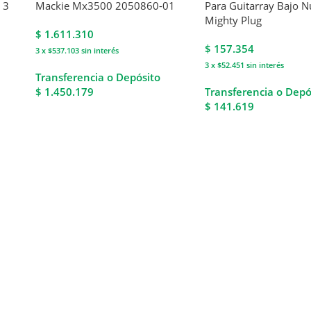
 3
Mackie Mx3500 2050860-01
Para Guitarray Bajo 
Mighty Plug
$
1.611.310
$
157.354
3 x $537.103
sin interés
3 x $52.451
sin interés
Transferencia o Depósito
$ 1.450.179
Transferencia o Depó
$ 141.619