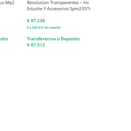
Nux Mp2
Resolucion Transparentes – Inc
Estuche Y Accesorios Spm235Tr
$
97.236
3 x $32.412
sin interés
sito
Transferencia o Depósito
$ 87.512