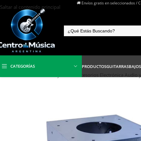
🚚 Envíos gratis en seleccionados / 
Saltar al contenido principal
CATEGORÍAS
PRODUCTOS
GUITARRAS
BAJOS
Inicio
/
Electrónica Audio y Video
/
Accesorios Electrónica Audio 