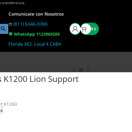
o transferencia
Comunicate con Nosotros
☎️
(011) 6346-0366
$
0
💬 WhatsApp 1123969205
Florida 362, Local 4 CABA
s K1200 Lion Support
rt K1260
as