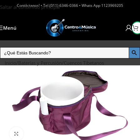
Contáctanos! • Tel (011) 6346-0366 • Whats App 1123969205
Saltar al contenido principal
Menú
Inicio
/
Baterías y Percusión
/
Cuencos Tibetanos
Haga clic para ampliar