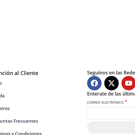
nción al Cliente
Seguínos en las Rede
o
Enterate de las últi
da
*
CORREO ELECTRÓNICO
tros
untas Frecuentes
inos y Condiciones