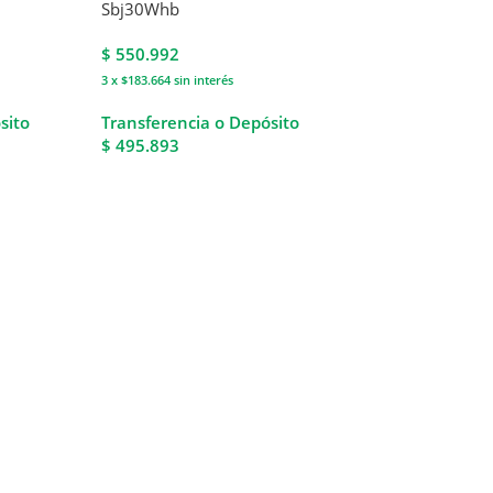
Sbj30Whb
$
550.992
3 x $183.664
sin interés
sito
Transferencia o Depósito
$ 495.893