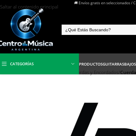
🚚 Envíos gratis en seleccionados / 
Saltar al contenido principal
CATEGORÍAS
PRODUCTOS
GUITARRAS
BAJOS
Inicio
/
Instrumentos de Cuerdas
/
Cuerdas y Encordados
/
Cuerda 