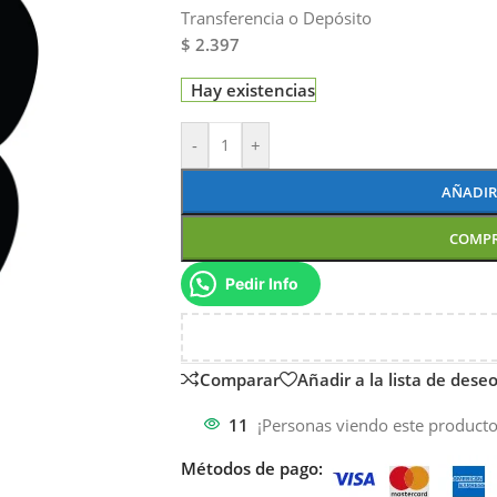
Transferencia o Depósito
$ 2.397
Hay existencias
-
+
AÑADIR
COMP
Pedir Info
Comparar
Añadir a la lista de dese
11
¡Personas viendo este producto
Métodos de pago: