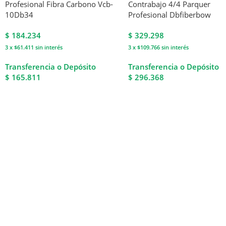
Profesional Fibra Carbono Vcb-
Contrabajo 4/4 Parquer
10Db34
Profesional Dbfiberbow
$
184.234
$
329.298
3 x $61.411
sin interés
3 x $109.766
sin interés
Transferencia o Depósito
Transferencia o Depósito
$ 165.811
$ 296.368