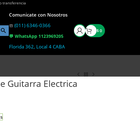
o transferencia
Comunicate con Nosotros
☎️
(011) 6346-0366
$
0
💬 WhatsApp 1123969205
Florida 362, Local 4 CABA
e Guitarra Electrica
as