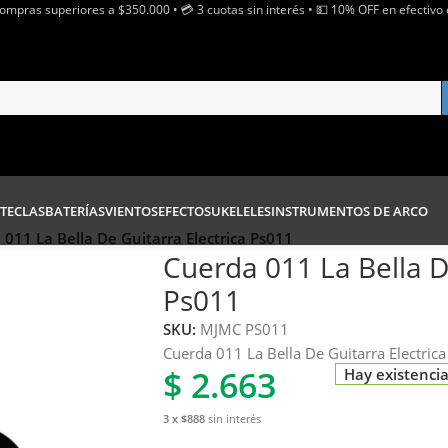
Compras superiores a $350.000 • 💳 3 cuotas sin interés • 💵 10% OFF en efectivo 
TECLAS
BATERÍAS
VIENTOS
EFECTOS
UKELELES
INSTRUMENTOS DE ARCO
011 La Bella De Guitarra Electrica Ps011
Cuerda 011 La Bella D
Ps011
SKU:
MJMC PS011
Cuerda 011 La Bella De Guitarra Electrica
$
2.663
Hay existenci
3 x $888
sin interés