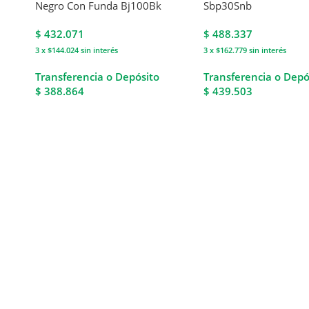
Negro Con Funda Bj100Bk
Sbp30Snb
$
432.071
$
488.337
3 x $144.024
sin interés
3 x $162.779
sin interés
Transferencia o Depósito
Transferencia o Depó
$ 388.864
$ 439.503