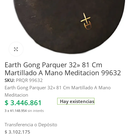
Haga clic para ampliar
Earth Gong Parquer 32» 81 Cm
Martillado A Mano Meditacion 99632
SKU:
PRQR 99632
Earth Gong Parquer 32» 81 Cm Martillado A Mano
Meditacion
$
3.446.861
Hay existencias
3 x $1.148.954
sin interés
Transferencia o Depósito
$ 3.102.175