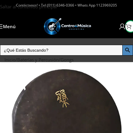
Contáctanos! • Tel (011) 6346-0366 • Whats App 1123969205
Saltar al contenido principal
Menú
Inicio
/
Baterías y Percusión
/
Gongs