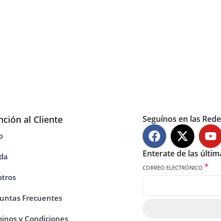
nción al Cliente
Seguínos en las Rede
o
Enterate de las últi
da
*
CORREO ELECTRÓNICO
tros
untas Frecuentes
inos y Condiciones