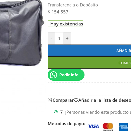
Transferencia o Depósito
$ 154.557
Hay existencias
-
+
AÑADIR
COMP
Pedir Info
Comparar
Añadir a la lista de dese
7
¡Personas viendo este producto 
Métodos de pago: