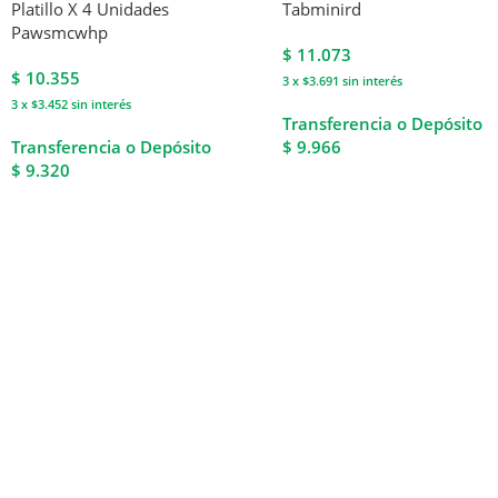
Platillo X 4 Unidades
Tabminird
Pawsmcwhp
$
11.073
$
10.355
3 x $3.691
sin interés
3 x $3.452
sin interés
Transferencia o Depósito
Transferencia o Depósito
$ 9.966
$ 9.320