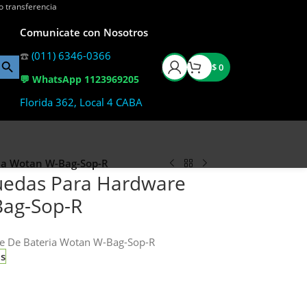
o transferencia
Comunicate con Nosotros
☎️
(011) 6346-0366
$
0
💬 WhatsApp 1123969205
Florida 362, Local 4 CABA
ia Wotan W-Bag-Sop-R
uedas Para Hardware
Bag-Sop-R
e De Bateria Wotan W-Bag-Sop-R
as