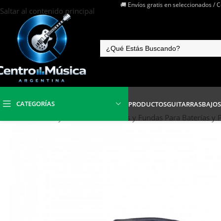
🚚 Envíos gratis en seleccionados / 
Saltar al contenido principal
CATEGORÍAS
PRODUCTOS
GUITARRAS
BAJOS
Inicio
/
Baterías y Percusión
/
Estuches y Fundas Para Baterías y 