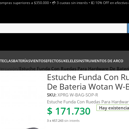
Compras superiores a $350.000 • 💳 3 cuotas sin interés • 💵 10% OFF en efectivo 
TECLAS
BATERÍAS
VIENTOS
EFECTOS
UKELELES
INSTRUMENTOS DE ARCO
Percusión
/
Estuche Funda Con Ruedas Para Hardware De Bater
Estuche Funda Con R
De Bateria Wotan W-
SKU:
XPRG W-BAG-SOP-R
Estuche Funda Con Ruedas Para Hardwar
$
171.730
Hay existenci
3 x $57.243
sin interés