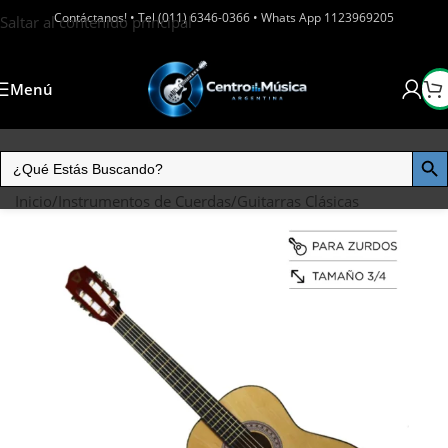
Contáctanos! • Tel (011) 6346-0366 • Whats App 1123969205
Saltar al contenido principal
Menú
Inicio
/
Instrumentos de Cuerdas
/
Guitarras Clásicas