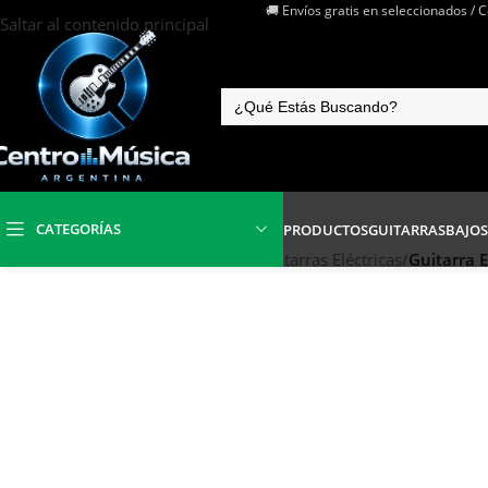
🚚 Envíos gratis en seleccionados / 
Saltar al contenido principal
CATEGORÍAS
PRODUCTOS
GUITARRAS
BAJOS
Inicio
/
Instrumentos de Cuerdas
/
Guitarras Eléctricas
/
Guitarra E