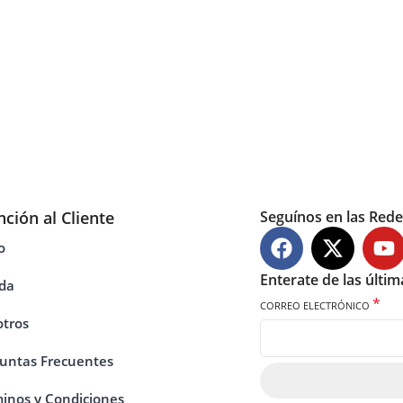
nción al Cliente
Seguínos en las Rede
o
Enterate de las últi
da
*
CORREO ELECTRÓNICO
tros
untas Frecuentes
inos y Condiciones