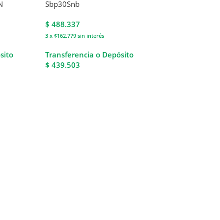
N
Sbp30Snb
$
488.337
3 x $162.779
sin interés
sito
Transferencia o Depósito
$ 439.503