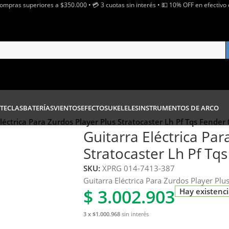
Compras superiores a $350.000 • 💳 3 cuotas sin interés • 💵 10% OFF en efectivo 
TECLAS
BATERÍAS
VIENTOS
EFECTOS
UKELELES
INSTRUMENTOS DE ARCO
léctrica Para Zurdos Player Plus Stratocaster Lh Pf Tqs Fende
Guitarra Eléctrica Par
Stratocaster Lh Pf Tq
SKU:
XPRG 014-7413-387
Guitarra Eléctrica Para Zurdos Player Pl
$
3.002.903
Hay existenc
3 x $1.000.968
sin interés