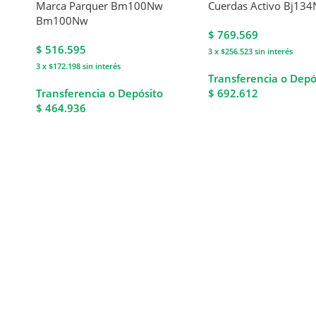
Marca Parquer Bm100Nw
Cuerdas Activo Bj134
Bm100Nw
$
769.569
$
516.595
3 x $256.523
sin interés
3 x $172.198
sin interés
Transferencia o Depó
Transferencia o Depósito
$ 692.612
$ 464.936