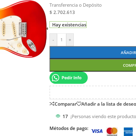
Transferencia o Depósito
$ 2.702.613
Hay existencias
-
+
AÑADIR
COMP
Pedir Info
Comparar
Añadir a la lista de dese
17
¡Personas viendo este producto
Métodos de pago: