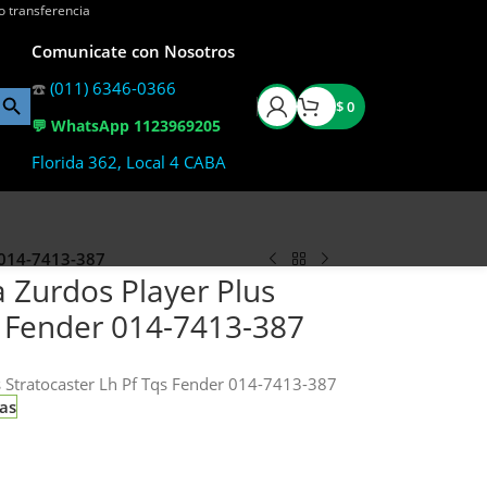
o transferencia
Comunicate con Nosotros
☎️
(011) 6346-0366
$
0
💬 WhatsApp 1123969205
Florida 362, Local 4 CABA
r 014-7413-387
a Zurdos Player Plus
s Fender 014-7413-387
us Stratocaster Lh Pf Tqs Fender 014-7413-387
ias