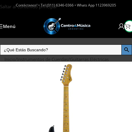
Contáctanos! • Tel (011) 6346-0366 • Whats App 1123969205
Saltar al contenido principal
Menú
Inicio
/
Instrumentos de Cuerdas
/
Guitarras Eléctricas