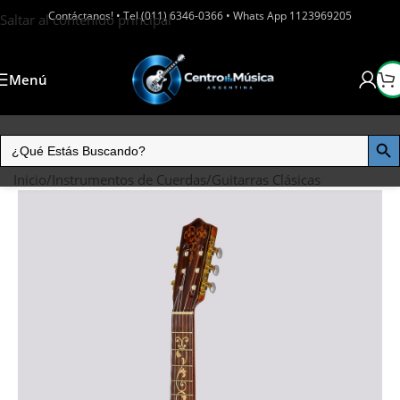
Contáctanos! • Tel (011) 6346-0366 • Whats App 1123969205
Saltar al contenido principal
Menú
Inicio
/
Instrumentos de Cuerdas
/
Guitarras Clásicas