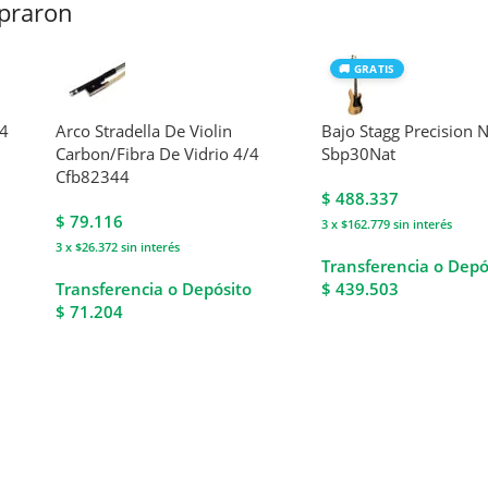
praron
🚚 GRATIS
/4
Arco Stradella De Violin
Bajo Stagg Precision N
Carbon/Fibra De Vidrio 4/4
Sbp30Nat
Cfb82344
$
488.337
$
79.116
3 x $162.779
sin interés
3 x $26.372
sin interés
Transferencia o Depó
Transferencia o Depósito
$ 439.503
$ 71.204