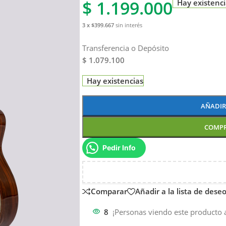
$
1.199.000
Hay existenc
3 x $399.667
sin interés
Transferencia o Depósito
$ 1.079.100
Hay existencias
AÑADIR
COMP
Pedir Info
Comparar
Añadir a la lista de dese
8
¡Personas viendo este producto 