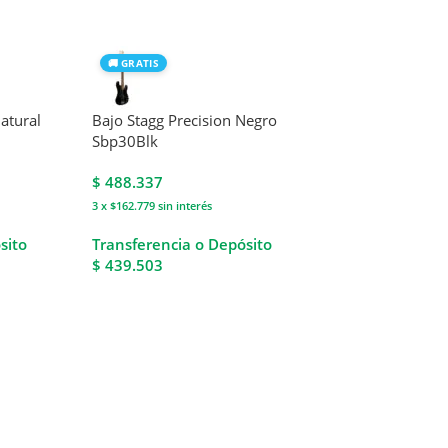
🚚 GRATIS
atural
Bajo Stagg Precision Negro
Sbp30Blk
$
488.337
3 x $162.779
sin interés
sito
Transferencia o Depósito
$ 439.503