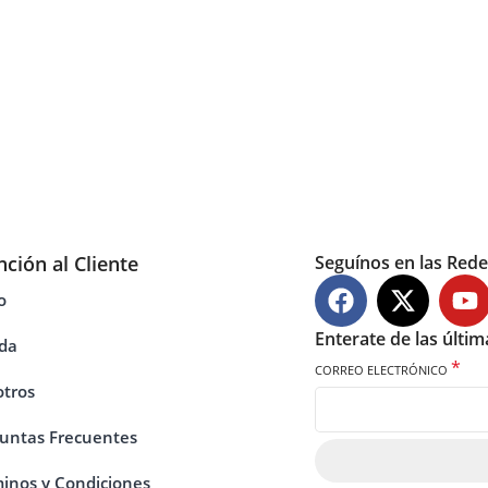
nción al Cliente
Seguínos en las Rede
o
Enterate de las últi
da
*
CORREO ELECTRÓNICO
tros
untas Frecuentes
inos y Condiciones