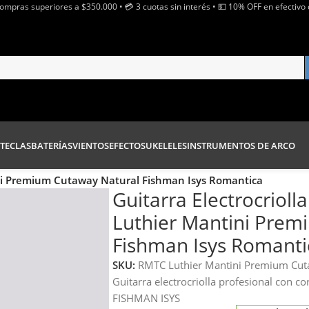
Compras superiores a $350.000 • 💳 3 cuotas sin interés • 💵 10% OFF en efectivo 
TECLAS
BATERÍAS
VIENTOS
EFECTOS
UKELELES
INSTRUMENTOS DE ARCO
tini Premium Cutaway Natural Fishman Isys Romantica
Guitarra Electrocrioll
Luthier Mantini Prem
Fishman Isys Romanti
SKU:
RMTC Luthier Mantini Premium Cu
Guitarra electrocriolla profesional con 
FISHMAN ISYS