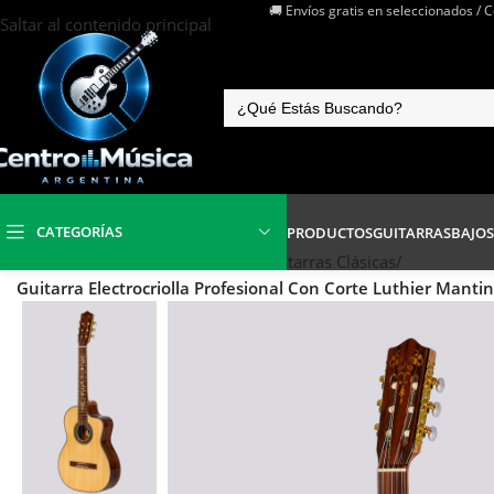
🚚 Envíos gratis en seleccionados / 
Saltar al contenido principal
CATEGORÍAS
PRODUCTOS
GUITARRAS
BAJOS
Inicio
/
Instrumentos de Cuerdas
/
Guitarras Clásicas
/
Guitarra Electrocriolla Profesional Con Corte Luthier Man