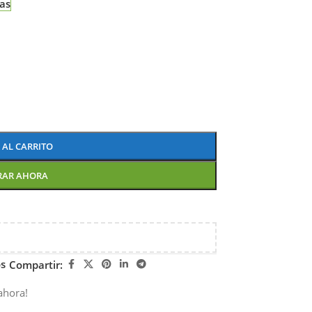
ias
 AL CARRITO
RAR AHORA
os
Compartir:
ahora!