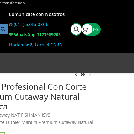
o transferencia
Comunicate con Nosotros
☎️
(011) 6346-0366
$
0
💬 WhatsApp 1123969205
Florida 362, Local 4 CABA
a Profesional Con Corte
ium Cutaway Natural
ca
taway NAT FISHMAN ISYS
corte Luthier Mantini Premium Cutaway Natural