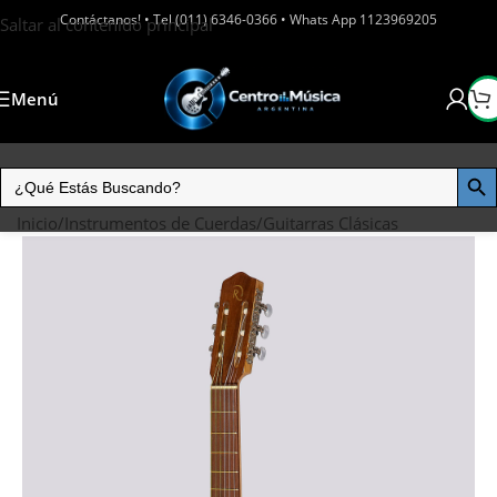
Contáctanos! • Tel (011) 6346-0366 • Whats App 1123969205
Saltar al contenido principal
Menú
Inicio
/
Instrumentos de Cuerdas
/
Guitarras Clásicas