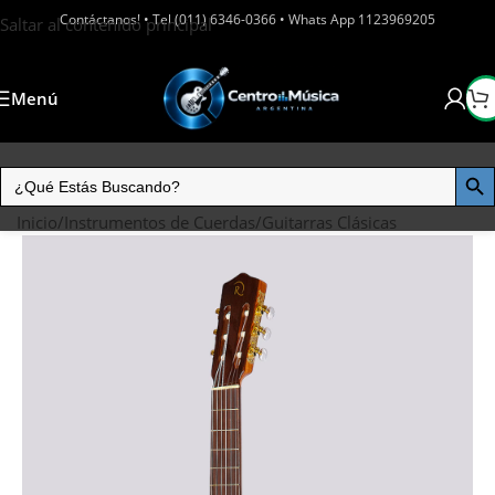
Contáctanos! • Tel (011) 6346-0366 • Whats App 1123969205
Saltar al contenido principal
Menú
Inicio
/
Instrumentos de Cuerdas
/
Guitarras Clásicas