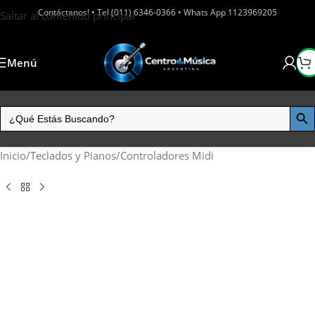
Contáctanos! • Tel (011) 6346-0366 • Whats App 1123969205
Saltar al contenido principal
Menú
Inicio
/
Teclados y Pianos
/
Controladores Midi