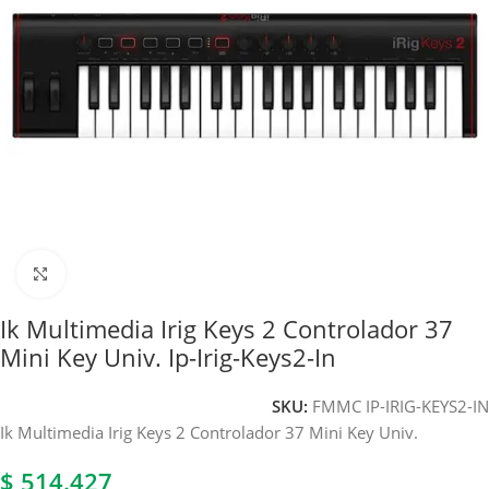
Haga clic para ampliar
Ik Multimedia Irig Keys 2 Controlador 37
Mini Key Univ. Ip-Irig-Keys2-In
SKU:
FMMC IP-IRIG-KEYS2-IN
Ik Multimedia Irig Keys 2 Controlador 37 Mini Key Univ.
$
514.427