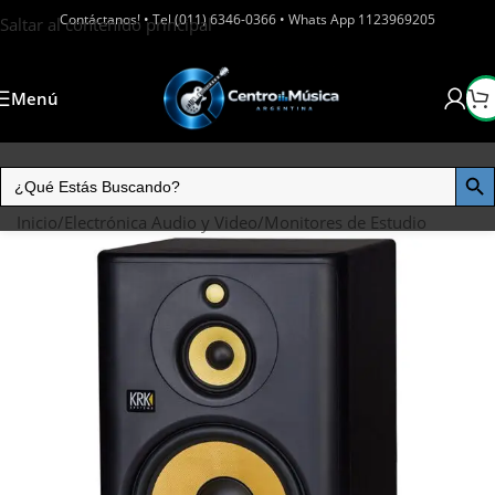
Contáctanos! • Tel (011) 6346-0366 • Whats App 1123969205
Saltar al contenido principal
Menú
Inicio
/
Electrónica Audio y Video
/
Monitores de Estudio