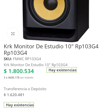
Haga clic para ampliar
Krk Monitor De Estudio 10″ Rp103G4
Rp103G4
SKU:
FMMC RP103G4
Krk Monitor De Estudio 10″ Rp103G4
$
1.800.534
Hay existencias
3 x $600.178
sin interés
Transferencia o Depósito
$ 1.620.481
Hay existencias