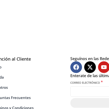
nción al Cliente
Seguínos en las Rede
o
Enterate de las últi
da
*
CORREO ELECTRÓNICO
tros
untas Frecuentes
inos y Condiciones