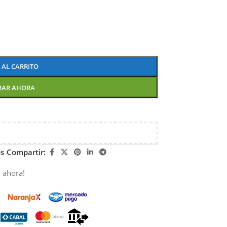
 AL CARRITO
RAR AHORA
os
Compartir:
 ahora!