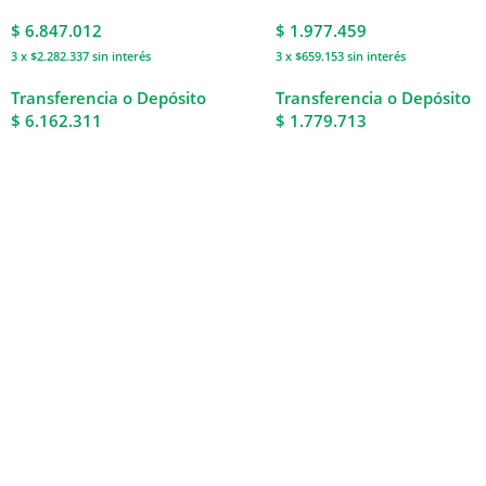
$
6.847.012
$
1.977.459
3 x $2.282.337
sin interés
3 x $659.153
sin interés
Transferencia o Depósito
Transferencia o Depósito
$ 6.162.311
$ 1.779.713