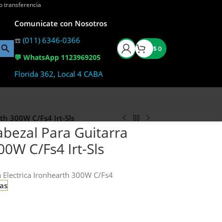
o transferencia
Comunicate con Nosotros
☎️
(011) 6346-0366
$
0
💬 WhatsApp 1123969205
Florida 362, Local 4 CABA
th 300W C/Fs4 Irt-Sls
abezal Para Guitarra
00W C/Fs4 Irt-Sls
 Electrica Ironhearth 300W C/Fs4
ias