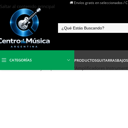
🚚 Envíos gratis en seleccionados / 
Saltar al contenido principal
CATEGORÍAS
PRODUCTOS
GUITARRAS
BAJOS
Inicio
/
Micrófonos y Amplificadores
/
Amplificadores Instrumen