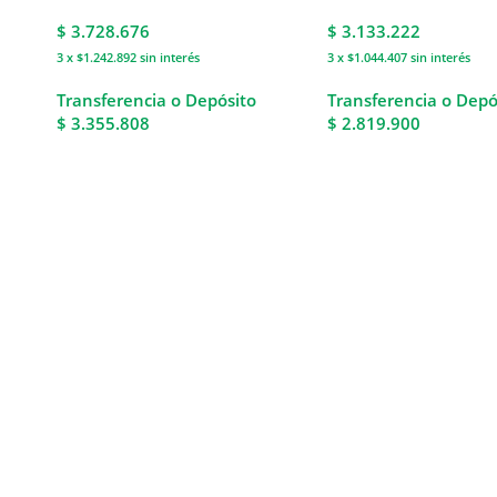
$
3.728.676
$
3.133.222
3 x $1.242.892
sin interés
3 x $1.044.407
sin interés
Transferencia o Depósito
Transferencia o Depó
$ 3.355.808
$ 2.819.900