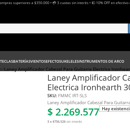
Compras superiores a $350.000 • 💳 3 cuotas sin interés • 💵 10% OFF en efectivo 
TECLAS
BATERÍAS
VIENTOS
EFECTOS
UKELELES
INSTRUMENTOS DE ARCO
to
/
Laney Amplificador Cabezal Para Guitarra Electrica Ironhear
Laney Amplificador C
Electrica Ironhearth 3
SKU:
FMMC IRT-SLS
Laney Amplificador Cabezal Para Guitarra
$
2.269.577
Hay existenc
3 x $756.526
sin interés