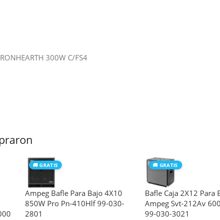
 IRONHEARTH 300W C/FS4
praron
🚚 GRATIS
🚚 GRATIS
Ampeg Bafle Para Bajo 4X10
Bafle Caja 2X12 Para 
850W Pro Pn-410Hlf 99-030-
Ampeg Svt-212Av 600
000
2801
99-030-3021