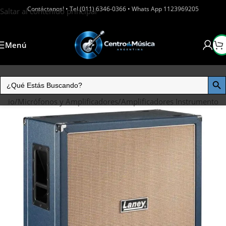
Contáctanos! • Tel (011) 6346-0366 • Whats App 1123969205
Saltar al contenido principal
Menú
nicio
/
Micrófonos y Amplificadores
/
Amplificadores Instrumento