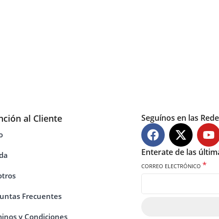
nción al Cliente
Seguínos en las Rede
o
Enterate de las últi
da
*
CORREO ELECTRÓNICO
tros
untas Frecuentes
inos y Condiciones