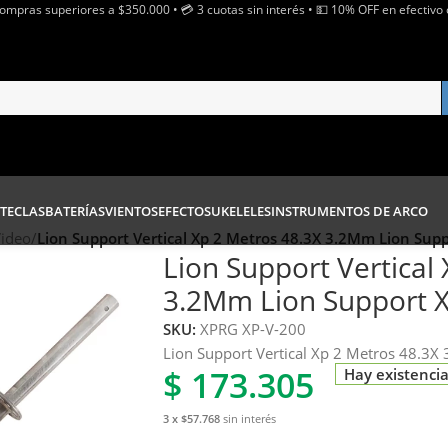
Compras superiores a $350.000 • 💳 3 cuotas sin interés • 💵 10% OFF en efectivo 
TECLAS
BATERÍAS
VIENTOS
EFECTOS
UKELELES
INSTRUMENTOS DE ARCO
Video
/
Lion Support Vertical Xp 2 Metros 48.3X 3.2Mm Lion Sup
Lion Support Vertical
3.2Mm Lion Support 
SKU:
XPRG XP-V-200
Lion Support Vertical Xp 2 Metros 48.3
$
173.305
Hay existenci
3 x $57.768
sin interés