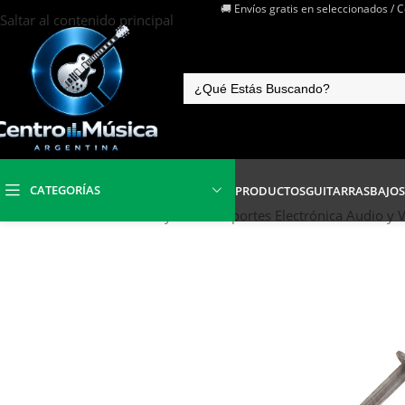
🚚 Envíos gratis en seleccionados / 
Saltar al contenido principal
CATEGORÍAS
PRODUCTOS
GUITARRAS
BAJOS
Inicio
/
Electrónica Audio y Video
/
Soportes Electrónica Audio y 