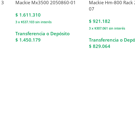
 3
Mackie Mx3500 2050860-01
Mackie Hm-800 Rack
07
$
1.611.310
$
921.182
3 x $537.103
sin interés
3 x $307.061
sin interés
Transferencia o Depósito
$ 1.450.179
Transferencia o Depó
$ 829.064