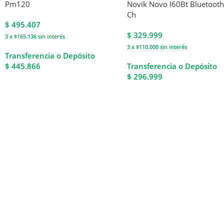
Pm120
Novik Novo I60Bt Bluetooth
Ch
$
495.407
$
329.999
3 x $165.136
sin interés
3 x $110.000
sin interés
Transferencia o Depósito
$ 445.866
Transferencia o Depósito
$ 296.999