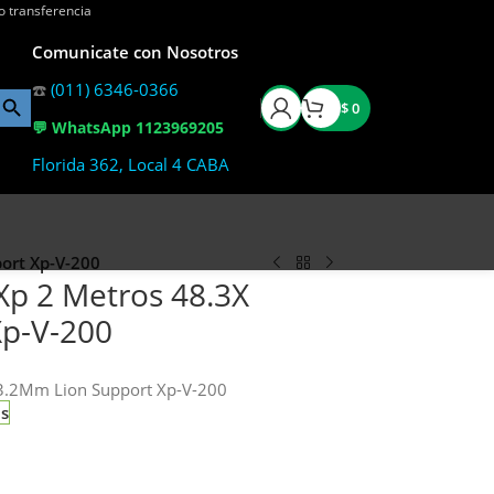
o transferencia
Comunicate con Nosotros
☎️
(011) 6346-0366
$
0
💬 WhatsApp 1123969205
Florida 362, Local 4 CABA
port Xp-V-200
 Xp 2 Metros 48.3X
Xp-V-200
X 3.2Mm Lion Support Xp-V-200
as