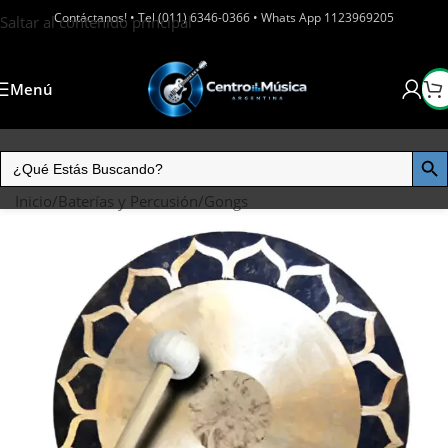
Contáctanos! • Tel (011) 6346-0366 • Whats App 1123969205
Saltar al contenido principal
Menú
Inicio
/
Baterías y Percusión
/
Gongs