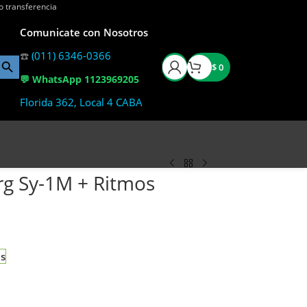
o transferencia
Comunicate con Nosotros
☎️
(011) 6346-0366
$
0
💬 WhatsApp 1123969205
Florida 362, Local 4 CABA
g Sy-1M + Ritmos
as