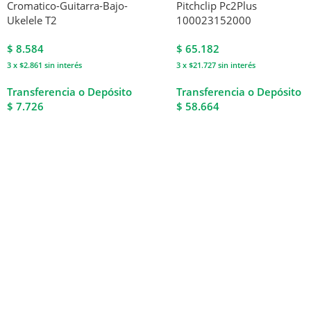
Cromatico-Guitarra-Bajo-
Pitchclip Pc2Plus
Ukelele T2
100023152000
$
8.584
$
65.182
3 x $2.861
sin interés
3 x $21.727
sin interés
Transferencia o Depósito
Transferencia o Depósito
$ 7.726
$ 58.664