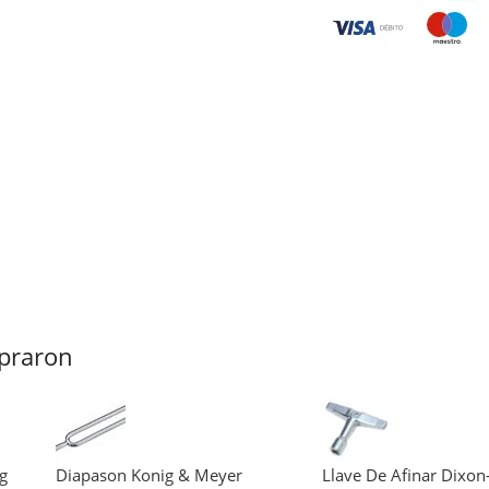
praron
rg
Diapason Konig & Meyer
Llave De Afinar Dixon