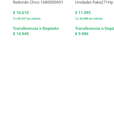
Redondo Chico 1680000001
Unidades Pake271Hp
$
16.610
$
11.095
3 x $5.537
sin interés
3 x $3.698
sin interés
Transferencia o Depósito
Transferencia o Depó
$ 14.949
$ 9.986