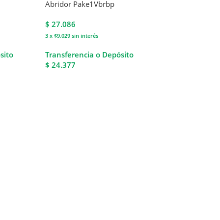
Abridor Pake1Vbrbp
$
27.086
3 x $9.029
sin interés
sito
Transferencia o Depósito
$ 24.377