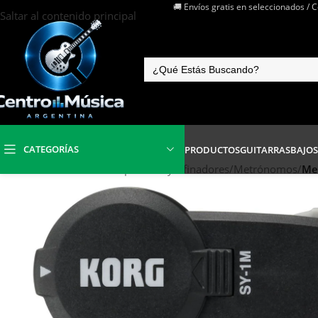
🚚 Envíos gratis en seleccionados / 
Saltar al contenido principal
CATEGORÍAS
PRODUCTOS
GUITARRAS
BAJOS
Inicio
/
Metrónomos Diapasones y Afinadores
/
Metrónomos
/
Me