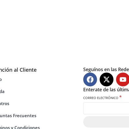
nción al Cliente
Seguínos en las Rede
o
Enterate de las últi
da
*
CORREO ELECTRÓNICO
tros
untas Frecuentes
inos y Condiciones