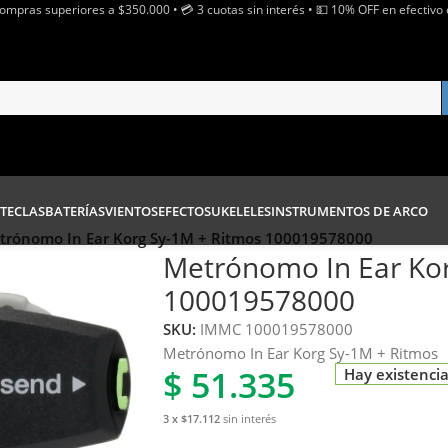
Compras superiores a $350.000 • 💳 3 cuotas sin interés • 💵 10% OFF en efectivo 
TECLAS
BATERÍAS
VIENTOS
EFECTOS
UKELELES
INSTRUMENTOS DE ARCO
trónomo In Ear Korg Sy-1M + Ritmos 100019578000
Metrónomo In Ear Kor
100019578000
SKU:
IMMC 100019578000
Metrónomo In Ear Korg Sy-1M + Ritmos
$
51.335
Hay existenci
3 x $17.112
sin interés