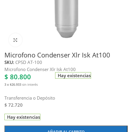
Haga clic para ampliar
Microfono Condenser Xlr Isk At100
SKU:
CPSD AT-100
Microfono Condenser Xlr Isk At100
$
80.800
Hay existencias
3 x $26.933
sin interés
Transferencia o Depósito
$ 72.720
Hay existencias
AÑADIR AL CARRITO