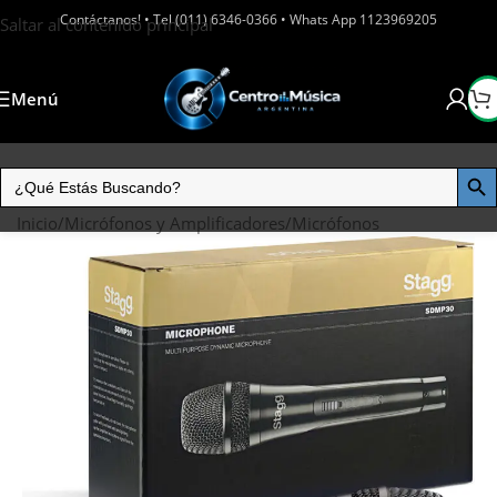
Contáctanos! • Tel (011) 6346-0366 • Whats App 1123969205
Saltar al contenido principal
Menú
Inicio
/
Micrófonos y Amplificadores
/
Micrófonos