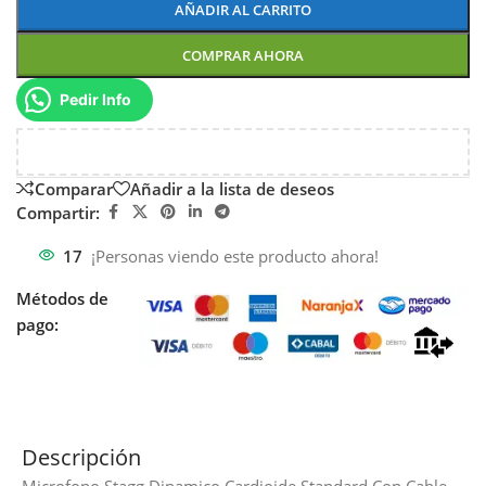
AÑADIR AL CARRITO
COMPRAR AHORA
Pedir Info
Comparar
Añadir a la lista de deseos
Compartir:
17
¡Personas viendo este producto ahora!
Métodos de
pago:
Descripción
Microfono Stagg Dinamico Cardioide Standard Con Cable