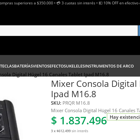
Compras superiores a $350.000 • 💳 3 cuotas sin interés • 💵 10% OFF en efectivo 
TECLAS
BATERÍAS
VIENTOS
EFECTOS
UKELELES
INSTRUMENTOS DE ARCO
sola Digital Hügel 16 Canales Tablet Ipad M16.8
Mixer Consola Digital
Ipad M16.8
SKU:
PRQR M16.8
Mixer Consola Digital Hügel 16 Canales T
$
1.837.496
Hay existenc
3 x $612.499
sin interés