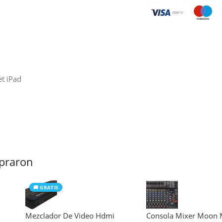
t iPad
praron
🚚 GRATIS
Mezclador De Video Hdmi
Consola Mixer Moon 