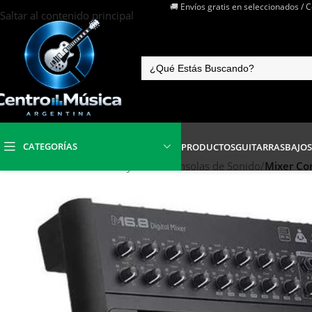
🚚 Envíos gratis en seleccionados / 
Saltar al contenido principal
CATEGORÍAS
PRODUCTOS
GUITARRAS
BAJOS
Inicio
/
Electrónica Audio y Video
/
Consolas de Sonido
/
Mixer Con