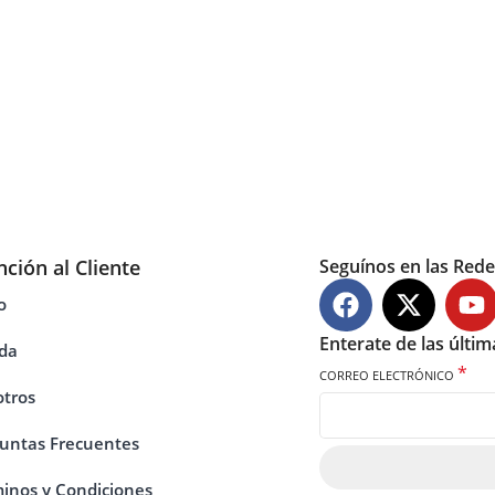
nción al Cliente
Seguínos en las Rede
o
Enterate de las últi
da
*
CORREO ELECTRÓNICO
tros
untas Frecuentes
inos y Condiciones