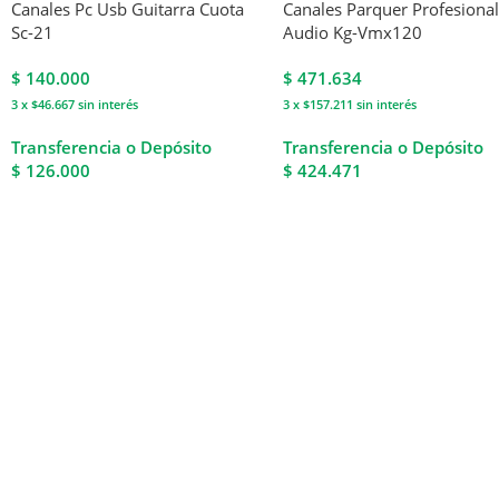
Canales Pc Usb Guitarra Cuota
Canales Parquer Profesiona
Sc-21
Audio Kg-Vmx120
$
140.000
$
471.634
3 x $46.667
sin interés
3 x $157.211
sin interés
Transferencia o Depósito
Transferencia o Depósito
$ 126.000
$ 424.471