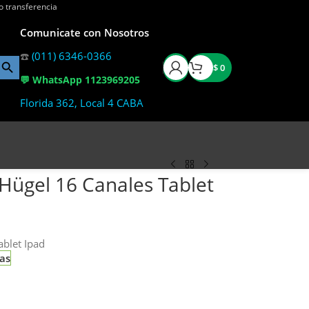
o transferencia
Comunicate con Nosotros
☎️
(011) 6346-0366
$
0
💬 WhatsApp 1123969205
Florida 362, Local 4 CABA
 Hügel 16 Canales Tablet
ablet Ipad
ias