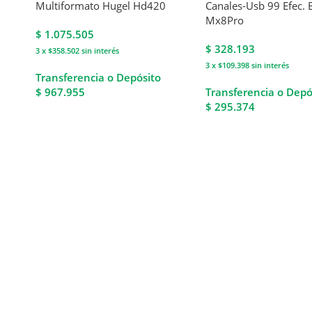
l
Multiformato Hugel Hd420
Canales-Usb 99 Efec. 
Mx8Pro
$
1.075.505
$
328.193
3 x $358.502
sin interés
3 x $109.398
sin interés
Transferencia o Depósito
$ 967.955
Transferencia o Depó
$ 295.374