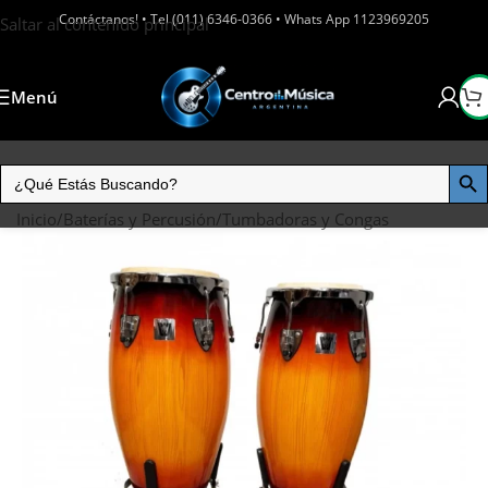
Contáctanos! • Tel (011) 6346-0366 • Whats App 1123969205
Saltar al contenido principal
Menú
Inicio
/
Baterías y Percusión
/
Tumbadoras y Congas