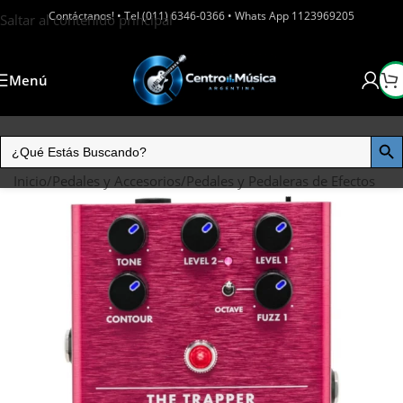
Contáctanos! • Tel (011) 6346-0366 • Whats App 1123969205
Saltar al contenido principal
Menú
Inicio
/
Pedales y Accesorios
/
Pedales y Pedaleras de Efectos