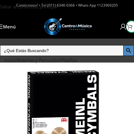
Contáctanos! • Tel (011) 6346-0366 • Whats App 1123969205
Saltar al contenido principal
Menú
Inicio
/
Baterías y Percusión
/
Platillos