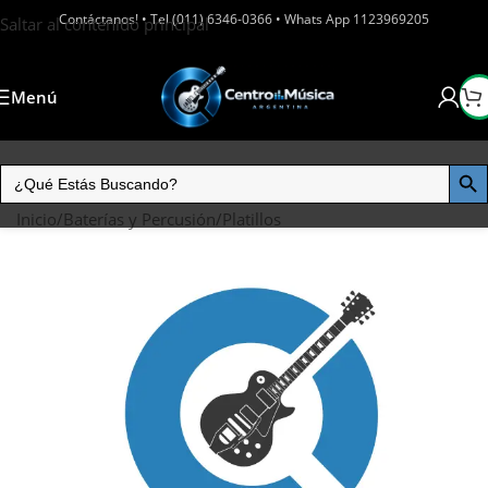
Contáctanos! • Tel (011) 6346-0366 • Whats App 1123969205
Saltar al contenido principal
Menú
Inicio
/
Baterías y Percusión
/
Platillos