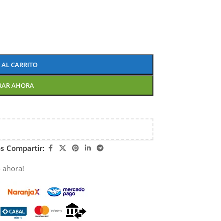
 AL CARRITO
RAR AHORA
os
Compartir:
 ahora!