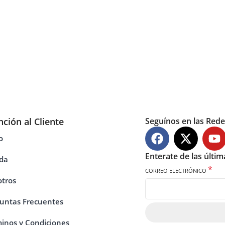
nción al Cliente
Seguínos en las Rede
o
Enterate de las últi
da
*
CORREO ELECTRÓNICO
tros
untas Frecuentes
inos y Condiciones