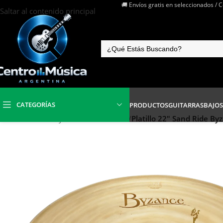
🚚 Envíos gratis en seleccionados / 
Saltar al contenido principal
CATEGORÍAS
PRODUCTOS
GUITARRAS
BAJOS
Inicio
/
Baterías y Percusión
/
Platillos
/
Platillo 22″ Sand Ride B