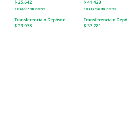
$
25.642
$
41.423
3 x $8.547
sin interés
3 x $13.808
sin interés
Transferencia o Depósito
Transferencia o Depó
$ 23.078
$ 37.281