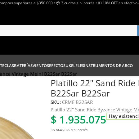
Compras superiores a $350.000 • 💳 3 cuotas sin interés • 💵 10% OFF en efectivo 
TECLAS
BATERÍAS
VIENTOS
EFECTOS
UKELELES
INSTRUMENTOS DE ARCO
yzance Vintage Meinl B22Sar B22Sar
Platillo 22″ Sand Rid
B22Sar B22Sar
SKU:
CRME B22SAR
Platillo 22″ Sand Ride Byzance Vintage M
$
1.935.075
Hay existenc
3 x $645.025
sin interés