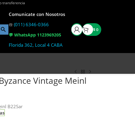
o transferencia
Comunicate con Nosotros
☎️
(011) 6346-0366
$
0
💬 WhatsApp 1123969205
Florida 362, Local 4 CABA
e Byzance Vintage Meinl
einl B22Sar
ias