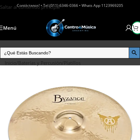
Contáctanos! • Tel (011) 6346-0366 • Whats App 1123969205
Saltar al contenido principal
Menú
Inicio
/
Baterías y Percusión
/
Platillos