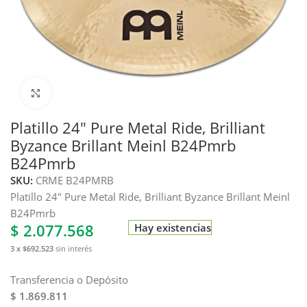
Haga clic para ampliar
Platillo 24″ Pure Metal Ride, Brilliant
Byzance Brillant Meinl B24Pmrb
B24Pmrb
SKU:
CRME B24PMRB
Platillo 24″ Pure Metal Ride, Brilliant Byzance Brillant Meinl
B24Pmrb
$
2.077.568
Hay existencias
3 x $692.523
sin interés
Transferencia o Depósito
$ 1.869.811