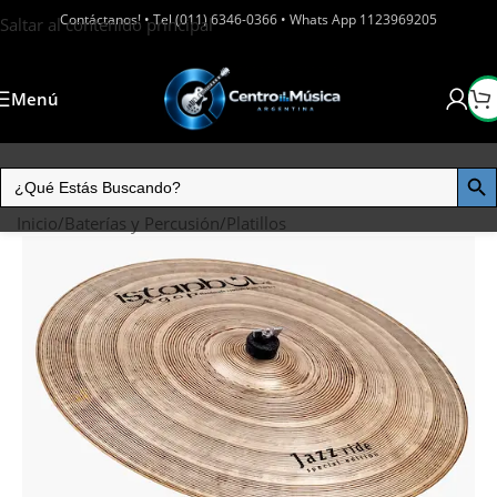
Contáctanos! • Tel (011) 6346-0366 • Whats App 1123969205
Saltar al contenido principal
Menú
Inicio
/
Baterías y Percusión
/
Platillos