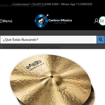
Contáctanos! • Tel (011) 6346-0366 • Whats App 1123969205
Saltar al contenido principal
Menú
Inicio
/
Baterías y Percusión
/
Platillos