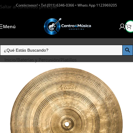
Contáctanos! • Tel (011) 6346-0366 • Whats App 1123969205
Saltar al contenido principal
Menú
Inicio
/
Baterías y Percusión
/
Platillos